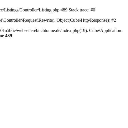
/Listings/Controller/Listing.php:489 Stack trace: #0
e\Controller\Request\Rewrite), Object(Cube\Http\Response)) #2
01a5b6e/webseiten/buchtonne.de/index.php(19): Cube\Application-
ine
489