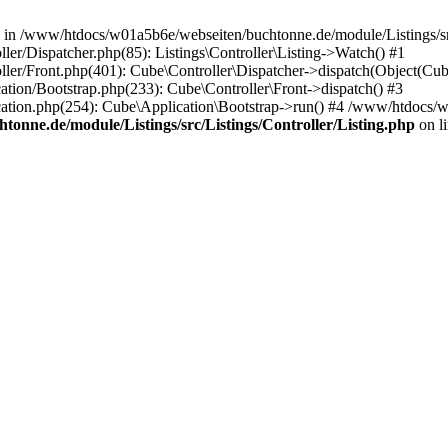
ll in /www/htdocs/w01a5b6e/webseiten/buchtonne.de/module/Listings/src
r/Dispatcher.php(85): Listings\Controller\Listing->Watch() #1
er/Front.php(401): Cube\Controller\Dispatcher->dispatch(Object(Cub
ion/Bootstrap.php(233): Cube\Controller\Front->dispatch() #3
tion.php(254): Cube\Application\Bootstrap->run() #4 /www/htdocs/w
onne.de/module/Listings/src/Listings/Controller/Listing.php
on l