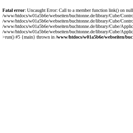
Fatal error
: Uncaught Error: Call to a member function link() on nu
/www/htdocs/w01a5b6e/webseiten/buchtonne.de/library/Cube/Controlle
/www/htdocs/w01a5b6e/webseiten/buchtonne.de/library/Cube/Controll
/www/htdocs/w01a5b6e/webseiten/buchtonne.de/library/Cube/Applicat
/www/htdocs/w01a5b6e/webseiten/buchtonne.de/library/Cube/Applica
>run() #5 {main} thrown in
/www/htdocs/w01a5b6e/webseiten/bucht